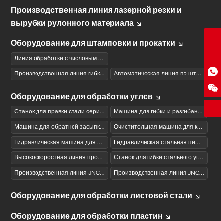
Производственная линия лазерной резки и
вырубки рулонного материала
zgjngx@163.com
Оборудование для штамповки и прокатки
86-186-5312-9070
Линия обработки с числовым программным управлением для панелей коробов из активированного угля
Производственная линия гибки и пробивки с ЧПУ серии SBL
Автоматическая линия по штамповке и формовке солнечных подвесных рам серии XCGW
WhatsApp
Оборудование для обработки углов
WeChat
Станок для правки стали серии XZ (с ЧПУ)
Машина для гибки и разгибания стальных уголков серии KH с ЧПУ и гидравлическим приводом
Машина для обратной засыпки уголковой стали серии CB с ЧПУ
Очистительная машина для корней стальных уголков серии QG с ЧПУ
Гидравлическая машина для резки стального уголка серии QJ
Гидравлическая стальная пишущая машинка серии DZ
Высокоскоростная линия производства JNCG серии для сверления и штамповки (пиления)
Станок для гибки стального уголка APB серии с ЧПУ
Производственная линия JNC серии для пробивки и резки стального уголка с ЧПУ
Производственная линия JNC серии для пробивки, сверления и резки стального уголка с ЧПУ
Оборудование для обработки листовой стали
Оборудование для обработки пластин