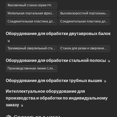
Фасовочный станок серии PK
Мобильная портальная фрезерно-сверлильная машина с ЧПУ серии PZ
Высокоскоростной портальный мобильный фрезерно-сверлильный станок с ЧПУ серии PZG
Соединительная пластина для пробивки (сверления) на станке ЧПУ серии BNC
Соединительная пластина для пробивного устройства с ЧПУ серии BNCQ
Оборудование для обработки двутавровых балок
Трехмерный сверлильный станок с ЧПУ серии SWZ с Н-образной балкой
Станок для резки и сверления двутавровых балок серии JGZ с ЧПУ
Оборудование для обработки стальной полосы
Производственная линия CJNC серии для пробивки и резки швеллеров на станках с ЧПУ
Оборудование для обработки трубных вышек
Интеллектуальное оборудование для
производства и обработки по индивидуальному
заказу