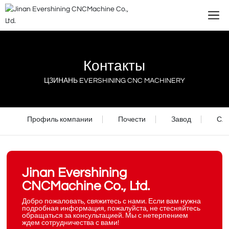
Контакты
ЦЗИНАНЬ EVERSHINING CNC MACHINERY
Профиль компании
Почести
Завод
Сл
Jinan Evershining
CNCMachine Co., Ltd.
Добро пожаловать, свяжитесь с нами. Если вам нужна
подробная информация, пожалуйста, не стесняйтесь
обращаться за консультацией. Мы с нетерпением
ждем сотрудничества с вами!